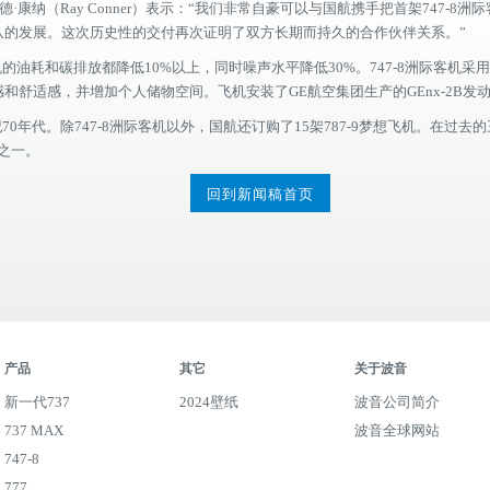
（Ray Conner）表示：“我们非常自豪可以与国航携手把首架747-8洲际
队的发展。这次历史性的交付再次证明了双方长期而持久的合作伙伴关系。”
客机的油耗和碳排放都降低10%以上，同时噪声水平降低30%。747-8洲际客机
舒适感，并增加个人储物空间。飞机安装了GE航空集团生产的GEnx-2B发
代。除747-8洲际客机以外，国航还订购了15架787-9梦想飞机。在过去
户之一。
回到新闻稿首页
产品
其它
关于波音
新一代737
2024壁纸
波音公司简介
737 MAX
波音全球网站
747-8
777