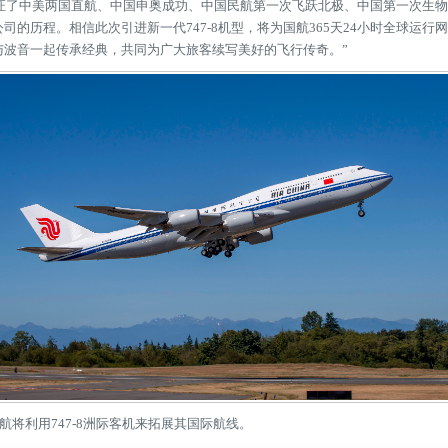
见证了中美两国直航、中国申奥成功、中国民航第一次飞跃北极、中国第一次生
司的历程。相信此次引进新一代747-8机型，将为国航365天24小时全球运
与波音一起传承经典，共同为广大旅客续写美好的飞行传奇。”
将利用747-8洲际客机来拓展其国际航线。